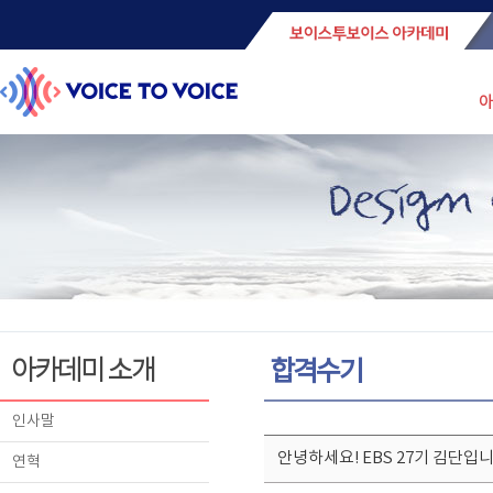
아
아카데미 소개
합격수기
인사말
안녕하세요! EBS 27기 김단입니
연혁